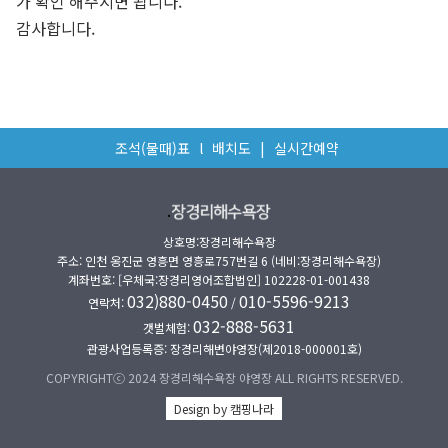
가 확인 해주시면 됩니다.
감사합니다.
조석(물때)표
l
배치도
|
실시간예약
.
상호명:장경리해수욕장
주소: 인천 옹진군 영흥면 영흥로757번길 6 (네비:장경리해수욕장)
계좌번호: [우체국:장경리영어조합법인] 102228-01-001438
032)880-0450
010-5596-9213
연락처:
/
032-888-5631
갯벌체험:
관광사업등록증: 장경리해변야영장(제2018-000001호)
COPYRIGHTⓒ 2024 장경리해수욕장 야영장 ALL RIGHTS RESERVED.
Design by 캠핑나라